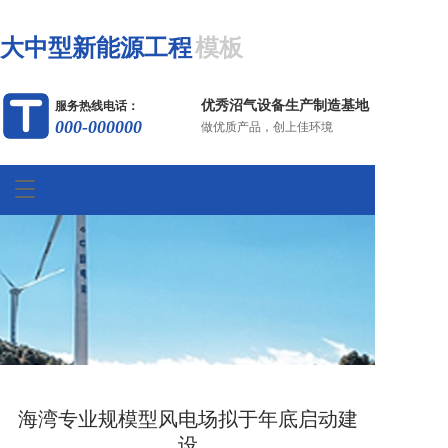
大中型新能源工程
模板
优秀沼气设备生产制造基地
服务热线电话：
000-000000
做优质产品，创上佳环境
T
o
g
g
l
e
n
a
v
i
g
a
海湾专业规模型风电场拟于年底启动建
t
设