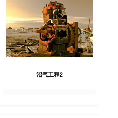
i
o
n
沼气工程2