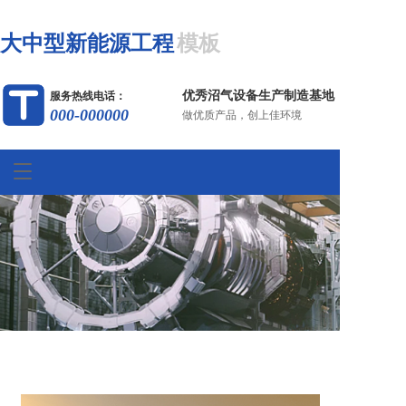
大中型新能源工程
模板
优秀沼气设备生产制造基地
服务热线电话：
000-000000
做优质产品，创上佳环境
T
o
g
g
l
e
n
a
v
i
g
a
t