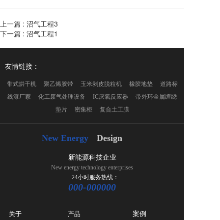
上一篇 :
沼气工程3
下一篇 :
沼气工程1
友情链接：
带式烘干机     聚乙烯胶带     玉米剥皮脱粒机     橡胶地垫     道路标
线漆厂家     化工废气处理设备     IC厌氧反应器     带外环金属缠绕
垫片     密集柜     复合土工膜
New Energy
Design
新能源科技企业
New energy technology enterprises
24小时服务热线： 
000-000000
关于
产品
案例